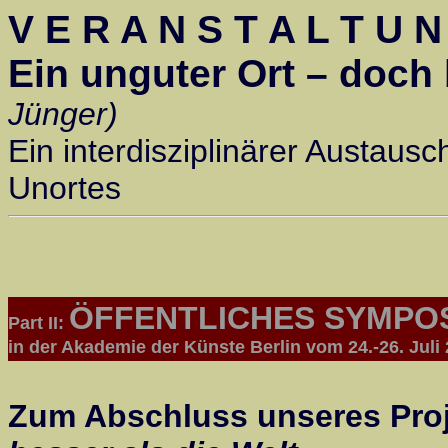
V E R A N S T A L T U 
Ein unguter Ort – doch 
Jünger)
Ein interdisziplinärer Austaus
Unortes
ÖFFENTLICHES SYMPO
Part II:
in der Akademie der Künste Berlin vom 24.-26. Juli
Zum Abschluss unseres Pro