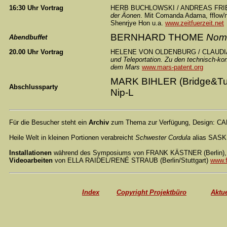
16:30 Uhr Vortrag
HERB BUCHLOWSKI / ANDREAS FRIE
der Äonen
. Mit Comanda Adama, fflow'n
Shenrjye Hon u.a.
www.zeitfuerzeit.net
BERNHARD THOME
Nom
Abendbuffet
20.00 Uhr Vortrag
HELENE VON OLDENBURG / CLAUDIA
und Teleportation. Zu den technisch-ko
dem Mars
www.mars-patent.org
MARK BIHLER (Bridge&Tu
Abschlussparty
Nip-L
Für die Besucher steht ein
Archiv
zum Thema zur Verfügung, Design: CA
Heile Welt in kleinen Portionen verabreicht
Schwester Cordula
alias SASKI
Installationen
während des Symposiums von FRANK KÄSTNER (Berlin),
Videoarbeiten
von ELLA RAIDEL/RENÉ STRAUB (Berlin/Stuttgart)
www.
Index
Copyright Projektbüro
Aktue