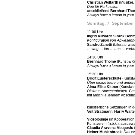
Christian Wolfarth
(Musiker, 
Duo für Perkussion
anschließend
Bernhard Th
Always have a lemon in your
Sonntag, 7. September
11:00 Uhr
Ingrid Allwardt / Frank Böh
Konfiguration von Abwesenh
Sandro Zanetti
(Literaturwis
… weg … fort … aus … vorbe
14:30 Uhr
Bernhard Thome
(Kunst & Ko
Always have a lemon in your
15:30 Uhr
Birgit Eusterschulte
(Kunstw
Über einige leere und ander
Alma-Elisa Kittner
(Kunstwiss
Diskrete Anwesenheiten.
Ges
mit anschließendem Abschlu
künstlerische Setzungen in 
Veit Stratmann, Harry Walte
Videolounge
(in Kooperation
Kunstverein (n.b.k.), ausgew
Claudia Aravena Abugosh:
Heiner Mühlenbrock
:
Das ei