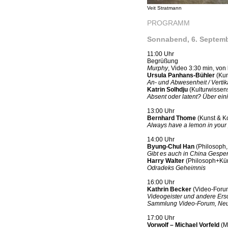
Veit Stratmann
PROGRAMM
Sonnabend, 6. Septemb
11:00 Uhr
Begrüßung
Murphy
, Video 3:30 min, von
Ursula Panhans-Bühler
(Kun
An- und Abwesenheit / Vertik
Katrin Solhdju
(Kulturwissensc
Absent oder latent? Über ei
13:00 Uhr
Bernhard Thome
(Kunst & Ko
Always have a lemon in your
14:00 Uhr
Byung-Chul Han
(Philosoph, 
Gibt es auch in China Gespe
Harry Walter
(Philosoph+Künst
Odradeks Geheimnis
16:00 Uhr
Kathrin Becker
(Video-Forum
Videogeister und andere Ers
Sammlung Video-Forum, Neue
17:00 Uhr
Vorwolf – Michael Vorfeld
(Mu