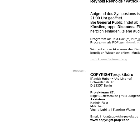
Reynold Reynolds / Patrick 
Aufgrund des Symposiums ist
21:00 Uhr geöffnet.
Bei
General Public
findet ab
Künstlergruppe
Discoteca F
herzlich einladen. (siehe au
Programm
als Text-Doc (rtf) zum
d
Programm
als PDF zum
downloa
Wir danken der Akademie der Küns
beteiligen Wissenschaftlern, Musi
zurück zum Seitenanfang
Impressum:
COPYRIGHTprojektbüro
[Patrick Huber + Ute Lindner]
Schwedenstr. 16
D-13357 Berlin
Projektteam ©7:
Birgit Eusterschulte | Yuki Jungesb
Assistenz:
Kathrin Rost
Mitarbeit:
Vesna Lubina | Karoline Walter
Email: info(at)copyright-projekt.de
www.copyright-projekt.de