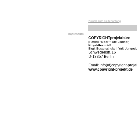
zurück zum Seitenanfang
Impressum:
COPYRIGHTprojektbüro
[Patrick Huber + Ute Lindner]
Projektteam ©7:
Birgit Eusterschulte | Yuki Jungesb
Schwedenstr. 16
D-13357 Berlin
Email: info(at)copyright-proje
www.copyright-projekt.de